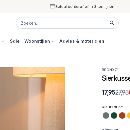
Betaal achteraf of in 3 termijnen
s
Sale
Woonstijlen
Advies & materialen
BRONX71
Sierkuss
17,95
27,95
Kleur
Taupe
Afmeting