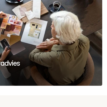
uradvies