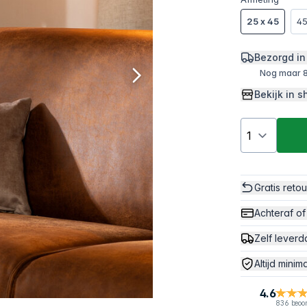
25 x 45
45
Bezorgd in
Nog maar 8
Bekijk in
Gratis reto
Achteraf of
Zelf leverd
Altijd minim
4.6
836 beoo