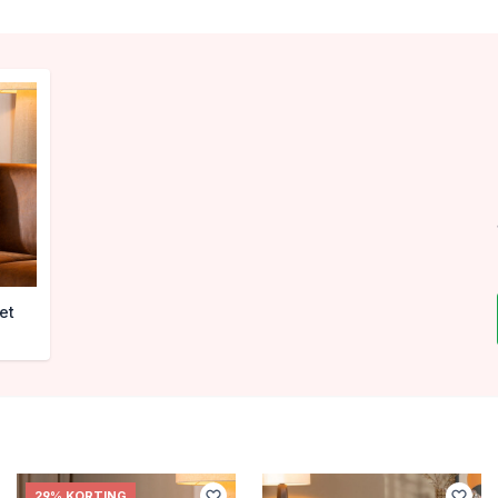
et
29% KORTING