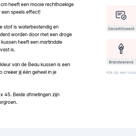
5 cm heeft een mooie rechthoekige
 een speels effect!
e stof is waterbestendig en
Gecertificeerd
ijderd worden door met een droge
et kussen heeft een martindale
vast is.
Brandwerend
e kleur van de Beau kussen is een
 creëer jij één geheel in je
Klik op een ico
 x 45. Beide afmetingen zijn
kergroen.